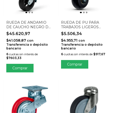
RUEDA DE ANDAMIO
RUEDA DE PU PARA
DE CAUCHO NEGRO DE
TRABAJOS LIGEROS
ALTA RESISTENCIA
STO-50GEL-GRB
$45.620,97
$5.506,34
(CON RODAMIENTO,
$41.058,87
$4.955,71
VÁSTAGO DE M32 x 140
con
con
Transferencia o depósito
Transferencia o depósito
mm) STO-150-GFANDAM
bancario
bancario
6
cuotas sin interés de
6
cuotas sin interés de
$917,67
$7603,33