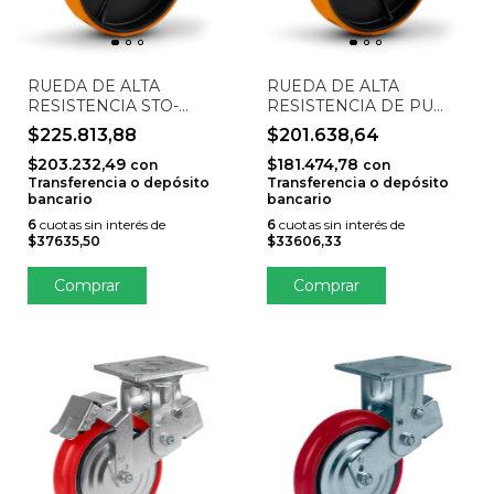
RUEDA DE ALTA
RUEDA DE ALTA
RESISTENCIA STO-
RESISTENCIA DE PU
200HP-GF
NARANJA CON NÚCLEO
$225.813,88
$201.638,64
DE HIERRO FUNDIDO
$203.232,49
$181.474,78
(FIJA, COJINETE DE
con
con
Transferencia o depósito
Transferencia o depósito
BOLAS DOBLE 6204,
bancario
bancario
ANCHO DE RUEDA 50
MM) STO-200HP-F
6
cuotas sin interés de
6
cuotas sin interés de
$37635,50
$33606,33