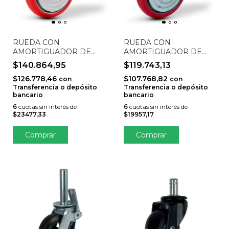
RUEDA CON
RUEDA CON
AMORTIGUADOR DE
AMORTIGUADOR DE
ALTA RESISTENCIA
CARGAS PESADAS (FIJA,
$140.864,95
$119.743,13
(GIRATORIA CON
MUELLES DOBLES,
$126.778,46
$107.768,82
FRENO, MUELLES
ZINCADA, PLACA DE 130
con
con
Transferencia o depósito
Transferencia o depósito
DOBLES, ZINCADA,
X 140 MM) STO-
bancario
bancario
PLACA DE 130 X 140
200HPSUSP-F
MM) STO-200HPSUSP-
6
cuotas sin interés de
6
cuotas sin interés de
$23477,33
$19957,17
GF