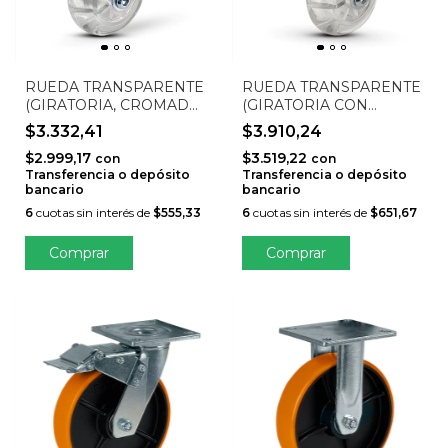
RUEDA TRANSPARENTE
RUEDA TRANSPARENTE
(GIRATORIA, CROMADA,
(GIRATORIA CON
TORNILLO DE CABEZA
FRENO, CROMADA,
$3.332,41
$3.910,24
HEXAGONAL) STO-
TORNILLO HEXAGONAL)
$2.999,17
$3.519,22
50GEL-G
STO-50GEL-GF
con
con
Transferencia o depósito
Transferencia o depósito
bancario
bancario
6
cuotas sin interés de
$555,33
6
cuotas sin interés de
$651,67