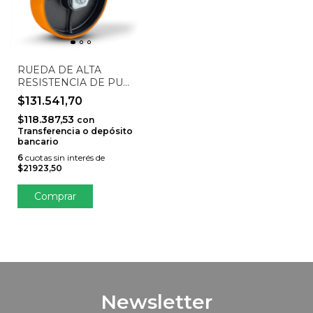
RUEDA DE ALTA
RESISTENCIA DE PU
NARANJA CON NÚCLEO
$131.541,70
DE HIERRO FUNDIDO
$118.387,53
(GIRATORIA, COJINETE
con
Transferencia o depósito
DE BOLAS DOBLE 6204,
bancario
ANCHO DE RUEDA 50
MM) STO-200HP-G
6
cuotas sin interés de
$21923,50
Newsletter