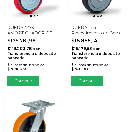
RUEDA CON
RUEDA con
AMORTIGUADOR DE
Revestimiento en Goma
ALTA RESISTENCIA
STO-125SUPER-G
$125.781,98
$16.866,14
(GIRATORIA, RESORTES
$113.203,78
$15.179,53
DOBLES, ZINCADA,
con
con
Transferencia o depósito
Transferencia o depósito
PLACA DE 130 X 140
bancario
bancario
MM) STO-200HPSUSP-G
6
cuotas sin interés de
6
cuotas sin interés de
$20963,50
$2811,00