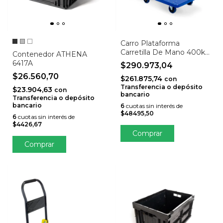
Carro Plataforma
Carretilla De Mano 400kg
Contenedor ATHENA
Ruedas Giratorias
6417A
$290.973,04
STOHRDB400
$26.560,70
$261.875,74
con
Transferencia o depósito
$23.904,63
con
bancario
Transferencia o depósito
bancario
6
cuotas sin interés de
$48495,50
6
cuotas sin interés de
$4426,67
Comprar