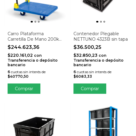
Carro Plataforma
Contenedor Plegable
Carretilla De Mano 200kg
NETTUNO 4323B sin tapa
Ruedas Giratorias
$244.623,36
$36.500,25
STOHRDB200
$220.161,02
$32.850,23
con
con
Transferencia o depósito
Transferencia o depósito
bancario
bancario
6
cuotas sin interés de
6
cuotas sin interés de
$40770,50
$6083,33
Comprar