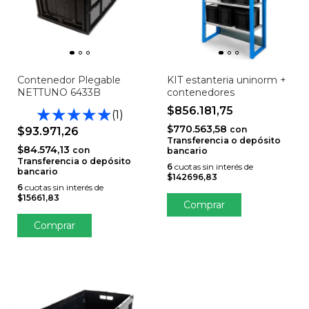
Contenedor Plegable
KIT estanteria uninorm +
NETTUNO 6433B
contenedores
$856.181,75
(1)
$770.563,58
con
$93.971,26
Transferencia o depósito
$84.574,13
con
bancario
Transferencia o depósito
6
cuotas sin interés de
bancario
$142696,83
6
cuotas sin interés de
$15661,83