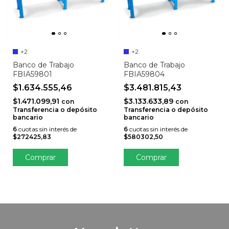
+2
+2
Banco de Trabajo
Banco de Trabajo
FBIA59801
FBIA59804
$1.634.555,46
$3.481.815,43
$1.471.099,91
$3.133.633,89
con
con
Transferencia o depósito
Transferencia o depósito
bancario
bancario
6
cuotas sin interés de
6
cuotas sin interés de
$272425,83
$580302,50
Comprar
Comprar