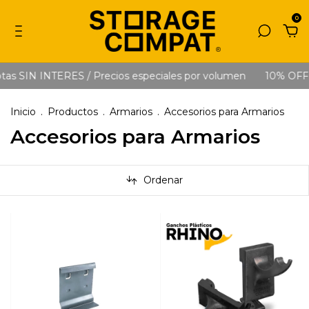
0
as SIN INTERES / Precios especiales por volumen
10% OFF c
Inicio
.
Productos
.
Armarios
.
Accesorios para Armarios
Accesorios para Armarios
Ordenar