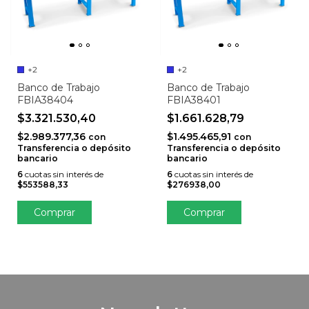
+2
+2
Banco de Trabajo
Banco de Trabajo
FBIA38404
FBIA38401
$3.321.530,40
$1.661.628,79
$2.989.377,36
$1.495.465,91
con
con
Transferencia o depósito
Transferencia o depósito
bancario
bancario
6
cuotas sin interés de
6
cuotas sin interés de
$553588,33
$276938,00
Comprar
Comprar