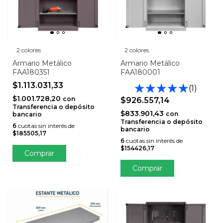
2 colores
2 colores
Armario Metálico
Armario Metálico
FAA180351
FAA180001
$1.113.031,33
(1)
$1.001.728,20
con
$926.557,14
Transferencia o depósito
$833.901,43
con
bancario
Transferencia o depósito
6
cuotas sin interés de
bancario
$185505,17
6
cuotas sin interés de
$154426,17
Comprar
Comprar