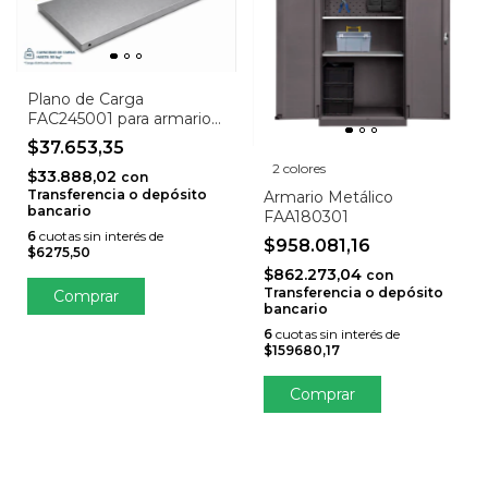
Plano de Carga
FAC245001 para armarios
FAA1800
$37.653,35
2 colores
$33.888,02
con
Transferencia o depósito
Armario Metálico
bancario
FAA180301
6
cuotas sin interés de
$958.081,16
$6275,50
$862.273,04
con
Transferencia o depósito
bancario
6
cuotas sin interés de
$159680,17
Comprar