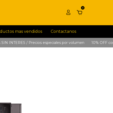
0
ductos mas vendidos
Contactanos
IN INTERES / Precios especiales por volumen
10% OFF con T