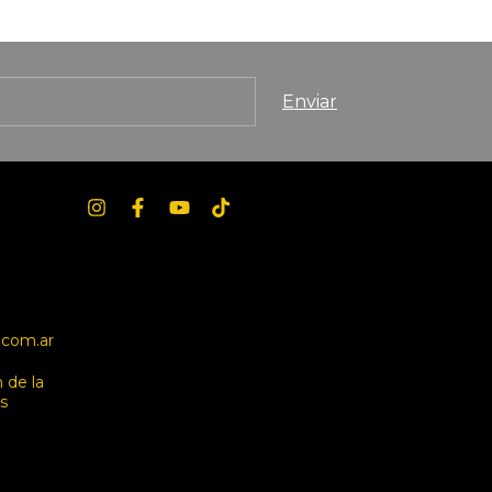
.com.ar
de la
s