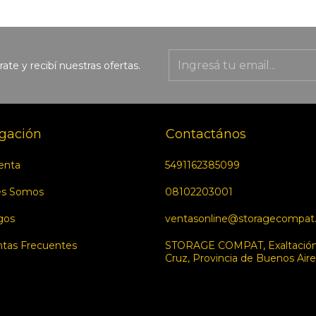
rate y recibí nuestras ofertas.
gación
Contactános
enta
5491162385099
es Somos
08102203001
gos
ventasonline@storagecompat
tas Frecuentes
STORAGE COMPAT, Exaltación 
Cruz, Provincia de Buenos Aire