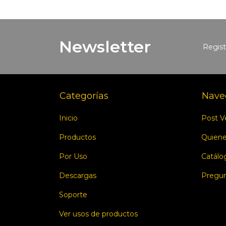
Newsletter
Regist
Categorías
Nave
Inicio
Post V
Productos
Quien
Por Uso
Catálo
Descargas
Pregun
Soporte
Ver usos de productos