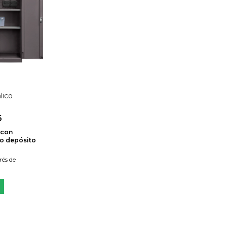
lico
6
con
 o depósito
rés de