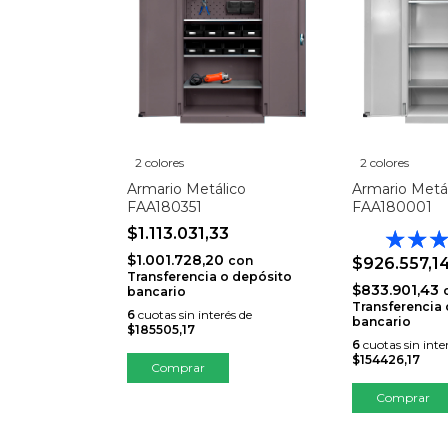
2 colores
2 colores
Armario Metálico
Armario Metá
FAA180351
FAA180001
$1.113.031,33
$1.001.728,20
con
$926.557,1
Transferencia o depósito
$833.901,43
bancario
Transferencia
6
cuotas sin interés de
bancario
$185505,17
6
cuotas sin inte
$154426,17
Comprar
Comprar