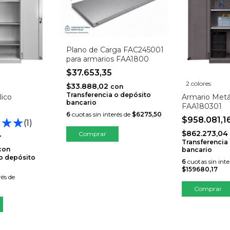
Plano de Carga FAC245001
para armarios FAA1800
$37.653,35
2 colores
$33.888,02
con
Transferencia o depósito
lico
Armario Metá
bancario
FAA180301
6
cuotas sin interés de
$6275,50
$958.081,1
(1)
$862.273,04
4
Transferencia
con
bancario
 o depósito
6
cuotas sin inte
$159680,17
rés de
Comprar