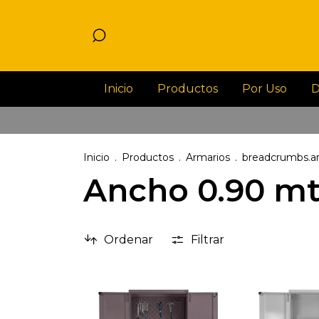
Inicio
Productos
Por Uso
D
Inicio
.
Productos
.
Armarios
.
breadcrumbs.ar
Ancho 0.90 m
Ordenar
Filtrar