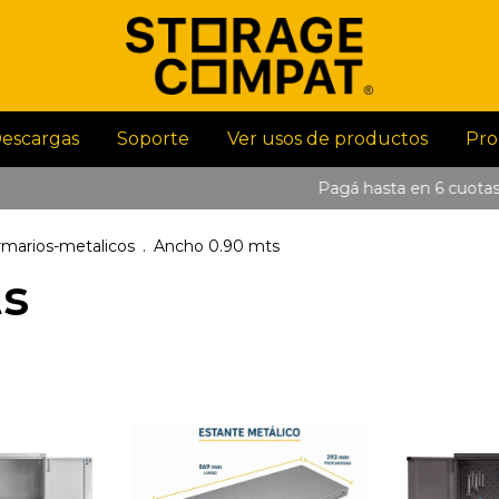
escargas
Soporte
Ver usos de productos
Pro
Pagá hasta en 6 cuotas S
marios-metalicos
.
Ancho 0.90 mts
ts