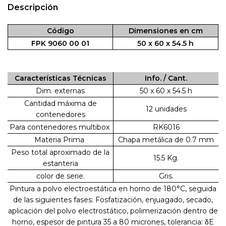
Descripción
Código
Dimensiones en cm
FPK 9060 00 01
50 x 60 x 54.5 h
Características Técnicas
Info. / Cant.
Dim. externas
50 x 60 x 54.5 h
Cantidad máxima de
12 unidades
contenedores
Para contenedores multibox
RK6016
Materia Prima
Chapa metálica de 0.7 mm
Peso total aproximado de la
15.5 Kg.
estanteria
color de serie.
Gris.
Pintura a polvo electroestática en horno de 180°C, seguida
de las siguientes fases: Fosfatización, enjuagado, secado,
aplicación del polvo electrostático, polimerización dentro de
horno, espesor de pintura 35 a 80 micrones, tolerancia: δE