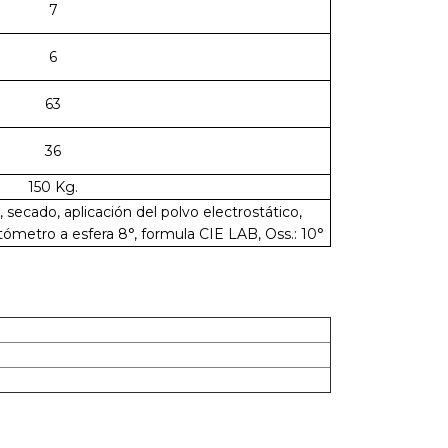
7
6
63
36
150 Kg.
 secado, aplicación del polvo electrostático,
tómetro a esfera 8°, formula CIE LAB, Oss.: 10°