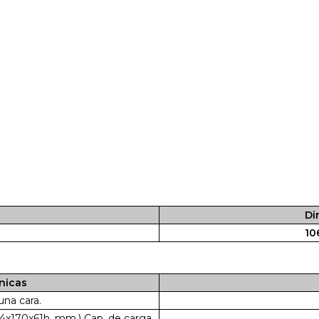
Di
106
nicas
una cara.
74x170x61h. mm.) Cap. de carga