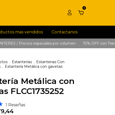
0
ductos mas vendidos
Contactanos
RES / Precios especiales por volumen
10% OFF con Transfer
ctos
.
Estanterías
.
Estanterias Con
s
.
Estantería Metálica con gavetas
tería Metálica con
as FLCC1735252
1 Reseñas
79,44