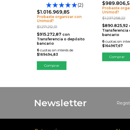
26
$989.806,
(2)
izar con
Probaste orga
$1.016.969,85
Unimod?
Probaste organizar con
$1.237.258,22
Unimod?
$890.825,92
con
$1.271.212,31
o depósito
Transferencia
$915.272,87
con
bancario
Transferencia o depósito
és de
6
cuotas sin inte
bancario
$164967,67
6
cuotas sin interés de
$169494,83
Newsletter
Regist