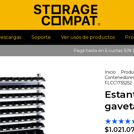
escargas
Soporte
Ver usos de productos
Pro
Pagá hasta en 6 cuotas SIN INTE
Inicio
.
Produ
Contenedore
FLCC1735252
Estan
gavet
$1.021.0