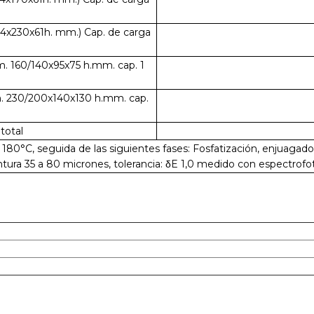
974x230x61h. mm.) Cap. de carga
m. 160/140x95x75 h.mm. cap. 1
m. 230/200x140x130 h.mm. cap.
total
180°C, seguida de las siguientes fases: Fosfatización, enjuagado,
tura 35 a 80 micrones, tolerancia: δE 1,0 medido con espectrofo