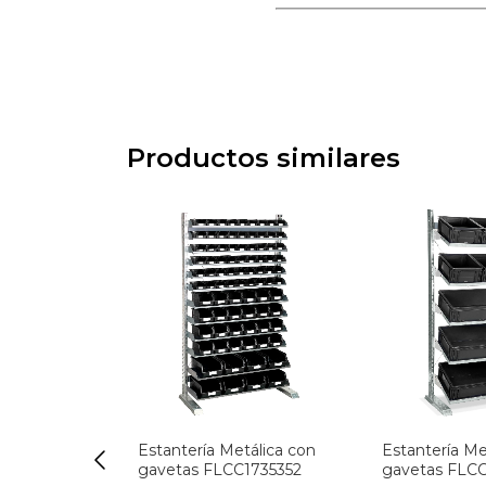
Productos similares
tálica con
Estantería Metálica con
Estantería Me
1735452
gavetas FLCC1735352
gavetas FLCC