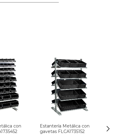
tálica con
Estantería Metálica con
Estantería M
A1735452
gavetas FLCA1735152
gavetas FLC