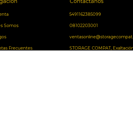
gación
Contactános
enta
5491162385099
es Somos
08102203001
gos
ventasonline@storagecompat
tas Frecuentes
STORAGE COMPAT, Exaltación 
Cruz, Provincia de Buenos Aire
Medios de envío