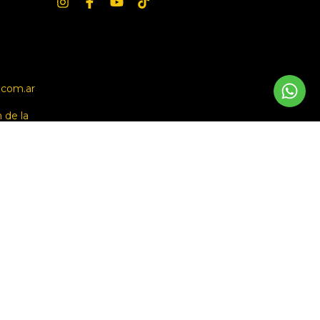
.com.ar
de la
s