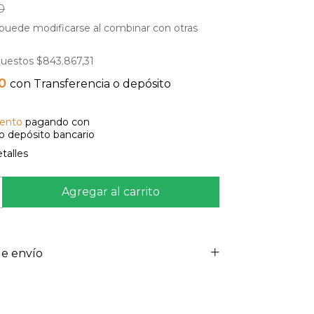
0
puede modificarse al combinar con otras
puestos
$843.867,31
50
con
Transferencia o depósito
ento
pagando con
 o depósito bancario
talles
e envío