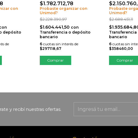
58
$1.782.712,78
$2.150.760
nizar con
Probaste organizar con
Probaste orga
Unimod?
Unimod?
$2.228.390,97
$2.688.451,11
$1.604.441,50
$1.935.684,
con
con
 o depósito
Transferencia o depósito
Transferencia
bancario
bancario
rés de
6
cuotas sin interés de
6
cuotas sin inte
$297118,67
$358460,00
rate y recibí nuestras ofertas.