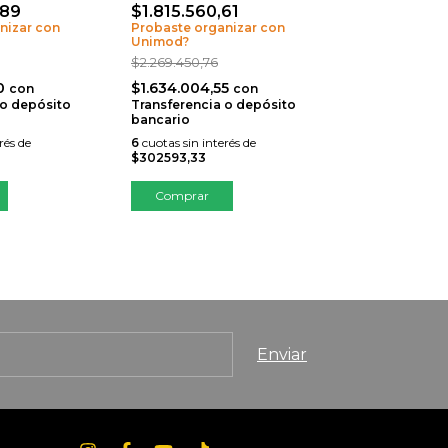
,89
$1.815.560,61
$1.031.482
nizar con
Probaste organizar con
Probaste orga
Unimod?
Unimod?
$2.269.450,76
$1.289.352,82
80
$1.634.004,55
$928.334,0
con
con
 o depósito
Transferencia o depósito
Transferencia
bancario
bancario
rés de
6
cuotas sin interés de
6
cuotas sin inte
$302593,33
$171913,67