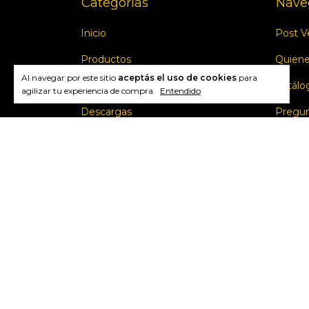
Categorías
Nave
Inicio
Post V
Productos
Quien
Al navegar por este sitio
aceptás el uso de cookies
para
Por Uso
Catálo
agilizar tu experiencia de compra.
Entendido
Descargas
Pregun
Soporte
Ver usos de productos
Productos mas vendidos
Contactanos
Medios de pago