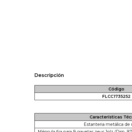
Descripción
Código
FLCC1735252
Características Téc
Estanteria metálica de 
Ménsula fija para 9 gavetas zeus 1plz (Dim. 9