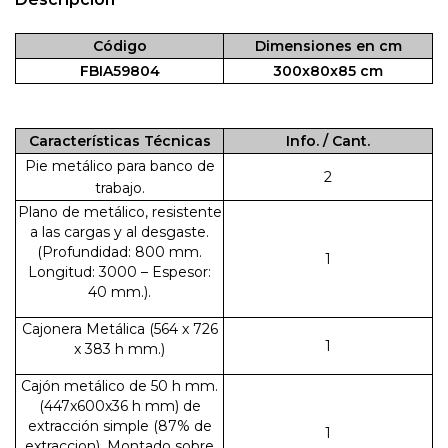
Código
Dimensiones en cm
FBIA59804
300x80x85 cm
Características Técnicas
Info. / Cant.
Pie metálico para banco de
2
trabajo.
Plano de metálico, resistente
a las cargas y al desgaste.
(Profundidad: 800 mm.
1
Longitud: 3000 – Espesor:
40 mm.).
Cajonera Metálica (564 x 726
1
x 383 h mm.)
Cajón metálico de 50 h mm.
(447x600x36 h mm) de
extracción simple (87% de
1
extraccion). Montado sobre