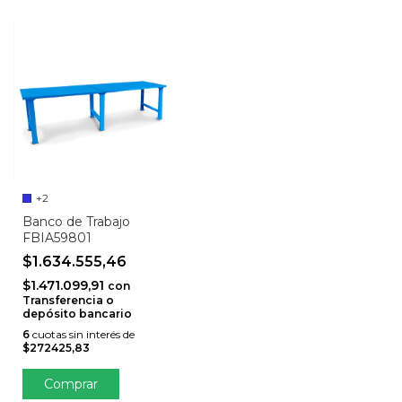
+2
Banco de Trabajo
FBIA59801
$1.634.555,46
$1.471.099,91
con
Transferencia o
depósito bancario
6
cuotas sin interés de
$272425,83
Comprar