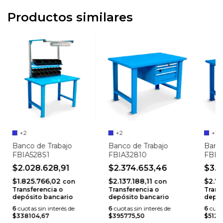
Productos similares
+2
+2
+2
Banco de Trabajo
Banco de Trabajo
Banco
FBIA528S1
FBIA32810
FBIA
$2.028.628,91
$2.374.653,46
$3.0
$1.825.766,02
$2.137.188,11
$2.76
con
con
Transferencia o
Transferencia o
Trans
depósito bancario
depósito bancario
depós
6
cuotas sin interés de
6
cuotas sin interés de
6
cuota
$338104,67
$395775,50
$5125