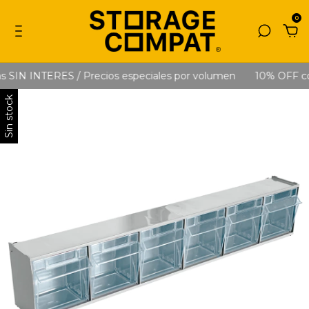
0
 SIN INTERES / Precios especiales por volumen
10% OFF con
Sin stock