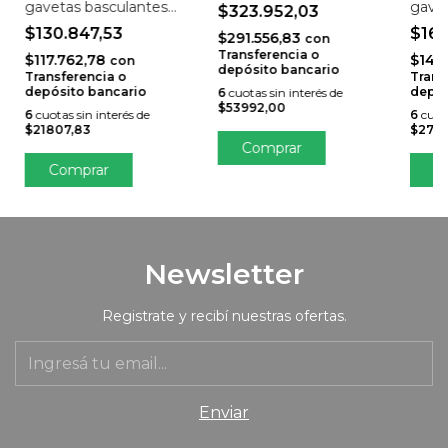
FPG357101
gavetas basculantes
gavet
$323.952,03
FPG25710101
FPG3
$130.847,53
$165
$291.556,83
con
Transferencia o
$117.762,78
$149
con
depósito bancario
Transferencia o
Trans
depósito bancario
depós
6
cuotas sin interés de
$53992,00
6
cuotas sin interés de
6
cuota
$21807,83
$2761
Comprar
C
Newsletter
Registrate y recibí nuestras ofertas.