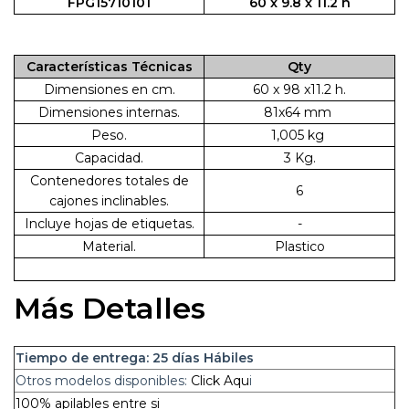
FPG15710101
60 x 9.8 x 11.2 h
Características Técnicas
Qty
Dimensiones en cm.
60 x 98 x11.2 h.
Dimensiones internas.
81x64 mm
Peso.
1,005 kg
Capacidad.
3 Kg.
Contenedores totales de
6
cajones inclinables.
Incluye hojas de etiquetas.
-
Material.
Plastico
Más Detalles
Tiempo de entrega: 25 días Hábiles
Otros modelos disponibles:
Click Aqu
i
100% apilables entre si