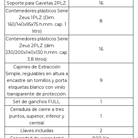
Soporte para Gavetas 2PLZ.
16
Contenedores plásticos Serie
Zeus 1PLZ (Dim.
8
160/140x95x75 h.mm. cap. 1
litro)
Contenedores plásticos Serie
Zeus 2PLZ (dim.
16
230/200x140x130 h.mm. cap.
3.8 litros)
Cajones de Extracción
Simple, regulables en altura a
encastre sin tornillos y porta
9
etiquetas blanco con vinilo
transparente de protección.
Set de ganchos FULL.
1
Cerradura de cierre a tres
puntos, superior, inferior y
1
central.
Llaves incluidas
2