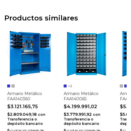
Productos similares
+2
Armario Metálico
Armario Metálico
Armar
FAA140360
FAA140065
FAA1
$3.121.165,75
$4.199.991,02
$5.5
$2.809.049,18
$3.779.991,92
$5.0
con
con
Transferencia o
Transferencia o
Trans
depósito bancario
depósito bancario
depós
6
cuotas sin interés de
6
cuotas sin interés de
6
cuota