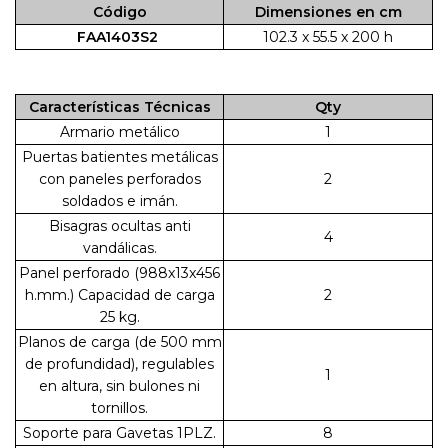
Código
Dimensiones en cm
FAA1403S2
102.3 x 55.5 x 200 h
Características Técnicas
Qty
Armario metálico
1
Puertas batientes metálicas
con paneles perforados
2
soldados e imán.
Bisagras ocultas anti
4
vandálicas.
Panel perforado (988x13x456
h.mm.) Capacidad de carga
2
25 kg.
Planos de carga (de 500 mm
de profundidad), regulables
1
en altura, sin bulones ni
tornillos.
Soporte para Gavetas 1PLZ.
8